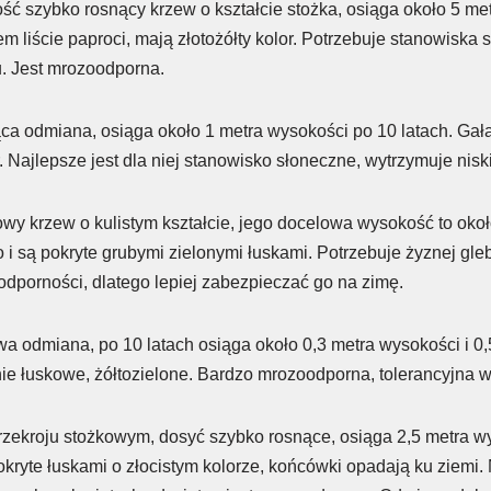
ość szybko rosnący krzew o kształcie stożka, osiąga około 5 m
m liście paproci, mają złotożółty kolor. Potrzebuje stanowiska 
u. Jest mrozoodporna.
ca odmiana, osiąga około 1 metra wysokości po 10 latach. Gałą
. Najlepsze jest dla niej stanowisko słoneczne, wytrzymuje nisk
owy krzew o kulistym kształcie, jego docelowa wysokość to okoł
i są pokryte grubymi zielonymi łuskami. Potrzebuje żyznej gleby
dporności, dlatego lepiej zabezpieczać go na zimę.
wa odmiana, po 10 latach osiąga około 0,3 metra wysokości i 0,
nie łuskowe, żółtozielone. Bardzo mrozoodporna, tolerancyjna 
rzekroju stożkowym, dosyć szybko rosnące, osiąga 2,5 metra wy
kryte łuskami o złocistym kolorze, końcówki opadają ku ziemi. 