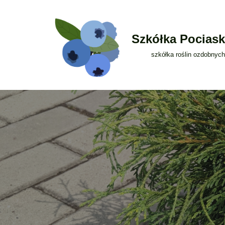
Przejdź
Szkółka Pociask
do
treści
szkółka roślin ozdobnych