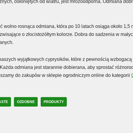
nych, osłoniętych od wiatru, jest mrozoodporna. Odmiana dob
ć wolno rosnąca odmiana, która po 10 latach osiąga około 1,5 
zwisające o złocistożółtym kolorze. Dobra do sadzenia w mały
anych.
aszych wyjątkowych cyprysików, które z pewnością wzbogacą 
 Każda odmiana jest starannie dobierana, aby sprostać różnor
aszamy do zakupów w sklepie ogrodniczym online do kategorii
ASTE
OZDOBNE
PRODUKTY