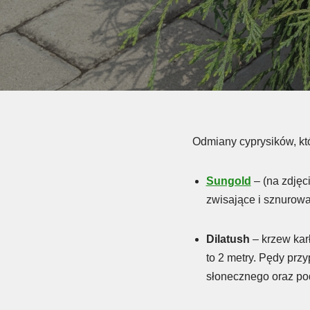
Odmiany cyprysików, któ
Sungold
– (na zdjęc
zwisające i sznurowat
Dilatush
– krzew kar
to 2 metry. Pędy przy
słonecznego oraz po