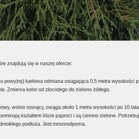
re znajdują się w naszej ofercie:
iu powyżej) karłowa odmiana osiągająca 0,5 metra wysokości p
e. Zmienia kolor od złocistego do zielono żółtego.
łowy, wolno rosnący, osiąga około 1 metra wysokości po 10 la
pominają kształtem liście paproci i są ciemno zielone. Potrzeb
dmokłego podłoża. Jest mrozoodporna.