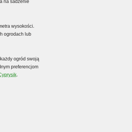
ra na sadzenie
metra wysokości.
ch ogrodach lub
każdy ogród swoją
odnym preferencjom
Cyprysik
.