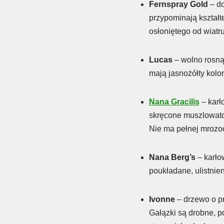
Fernspray Gold
– d
przypominają kształte
osłoniętego od wiatr
Lucas
– wolno rosną
mają jasnożółty kolor
Nana Gracilis
– karł
skręcone muszlowato 
Nie ma pełnej mrozoo
Nana Berg’s
– karło
poukładane, ulistnie
Ivonne
– drzewo o p
Gałązki są drobne, po