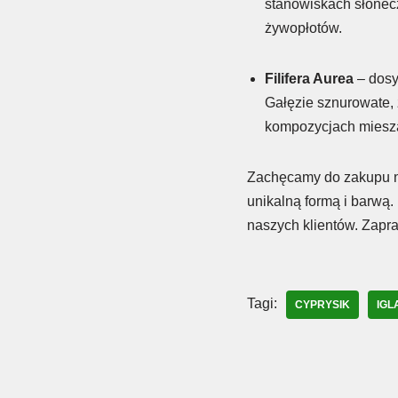
stanowiskach słonecz
żywopłotów.
Filifera Aurea
– dosy
Gałęzie sznurowate, 
kompozycjach miesz
Zachęcamy do zakupu n
unikalną formą i barwą.
naszych klientów. Zapr
Tagi:
CYPRYSIK
IGL